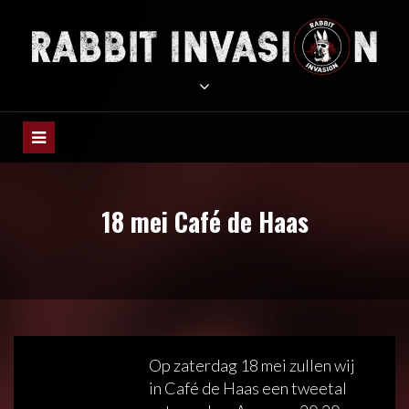
Meteen
naar
de
RABBIT INVASION
inhoud
18 mei Café de Haas
Op zaterdag 18 mei zullen wij
in Café de Haas een tweetal