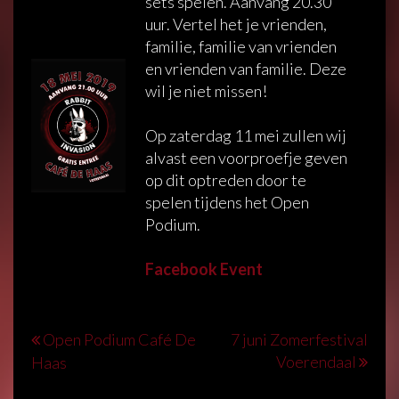
sets spelen. Aanvang 20.30
uur. Vertel het je vrienden,
familie, familie van vrienden
en vrienden van familie. Deze
wil je niet missen!
Op zaterdag 11 mei zullen wij
alvast een voorproefje geven
op dit optreden door te
spelen tijdens het Open
Podium.
Facebook Event
BERICHT
Open Podium Café De
7 juni Zomerfestival
Voerendaal
Haas
NAVIGATIE